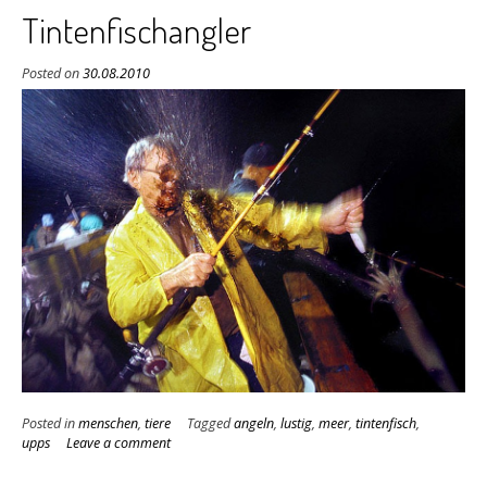
Tintenfischangler
Posted on
30.08.2010
Posted in
menschen
,
tiere
Tagged
angeln
,
lustig
,
meer
,
tintenfisch
,
upps
Leave a comment