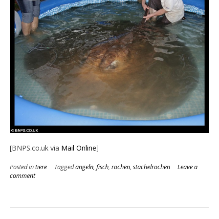
[BNPS.co.uk via
Mail Online
]
Posted in
tiere
Tagged
angeln
,
fisch
,
rochen
,
stachelrochen
Leave a
comment