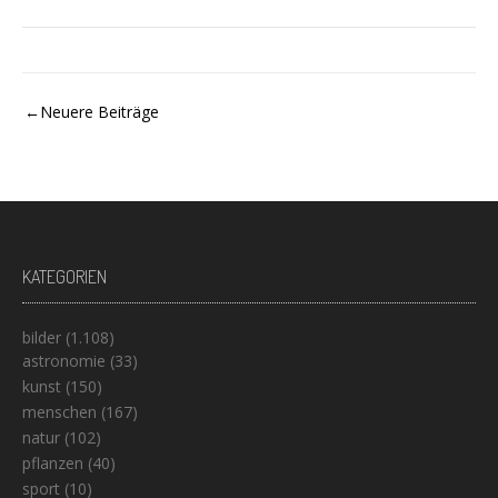
Beitragsnavigation
Neuere Beiträge
KATEGORIEN
bilder
(1.108)
astronomie
(33)
kunst
(150)
menschen
(167)
natur
(102)
pflanzen
(40)
sport
(10)