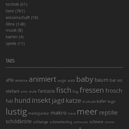
technik
(61)
tiere
(761)
wissenschaft
(18)
filme
(148)
musik
(8)
karten
(4)
spiele
(11)
TAGS
baby
animiert
baum
affe
bär
eis
ameise
auto
auge
fisch
fressen
frosch
elefant
fantasie
eule
ente
flug
hund
insekt
jagd
katze
hai
käfer
lego
krokodil
lustig
meer
reptilie
makro
madagaskar
maus
schildkröte
schnee
schlange
schmetterling
schnecke
sonne