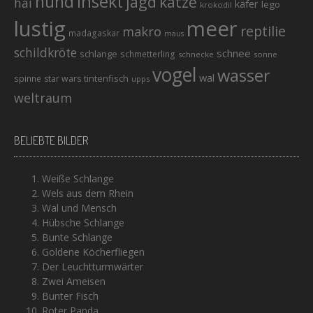
hund
insekt
jagd
katze
hai
käfer
lego
krokodil
lustig
meer
reptilie
makro
madagaskar
maus
schildkröte
schnee
schlange
schmetterling
schnecke
sonne
vogel
wasser
wal
tintenfisch
spinne
star wars
upps
weltraum
BELIEBTE BILDER
Weiße Schlange
Wels aus dem Rhein
Wal und Mensch
Hübsche Schlange
Bunte Schlange
Goldene Köcherfliegen
Der Leuchtturmwärter
Zwei Ameisen
Bunter Fisch
Roter Panda