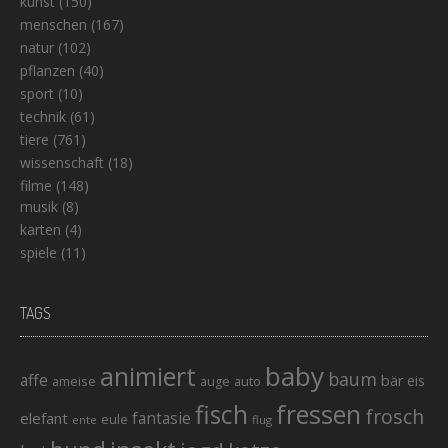
kunst
(150)
menschen
(167)
natur
(102)
pflanzen
(40)
sport
(10)
technik
(61)
tiere
(761)
wissenschaft
(18)
filme
(148)
musik
(8)
karten
(4)
spiele
(11)
TAGS
baby
animiert
baum
affe
bär
eis
ameise
auto
auge
fisch
fressen
frosch
elefant
fantasie
eule
ente
flug