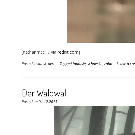
[nathanmcc1 / via
reddit.com
]
Posted in
kunst
,
tiere
Tagged
fantasie
,
schnecke
,
zahn
Leave a c
Der Waldwal
Posted on
01.12.2013