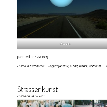
Uranus
[Ron Miller / via
io9
]
Posted in
astronomie
Tagged
fantasie
,
mond
,
planet
,
weltraum
L
Strassenkunst
Posted on
30.06.2013