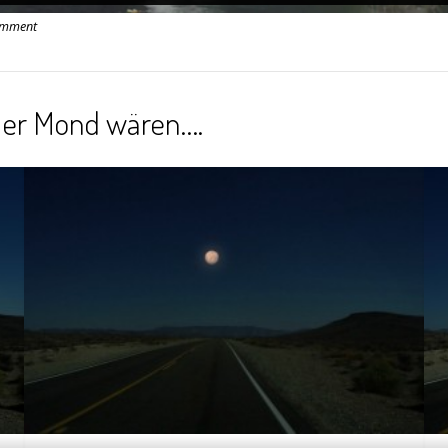
omment
der Mond wären….