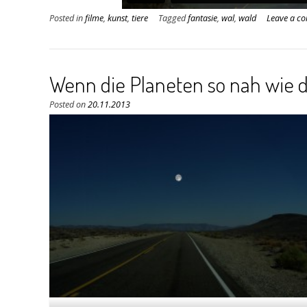
Posted in
filme
,
kunst
,
tiere
Tagged
fantasie
,
wal
,
wald
Leave a c
Wenn die Planeten so nah wie 
Posted on
20.11.2013