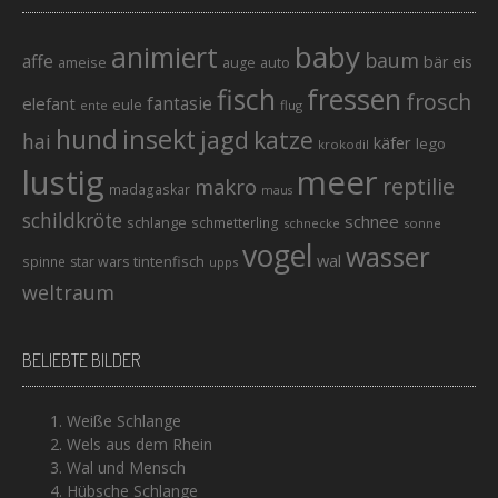
baby
animiert
baum
affe
bär
eis
ameise
auto
auge
fisch
fressen
frosch
elefant
fantasie
eule
ente
flug
hund
insekt
jagd
katze
hai
käfer
lego
krokodil
lustig
meer
reptilie
makro
madagaskar
maus
schildkröte
schnee
schlange
schmetterling
schnecke
sonne
vogel
wasser
wal
tintenfisch
spinne
star wars
upps
weltraum
BELIEBTE BILDER
Weiße Schlange
Wels aus dem Rhein
Wal und Mensch
Hübsche Schlange