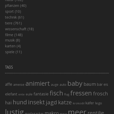
pflanzen
(40)
sport
(10)
technik
(61)
tiere
(761)
wissenschaft
(18)
filme
(148)
musik
(8)
karten
(4)
spiele
(11)
TAGS
baby
animiert
baum
affe
bär
eis
ameise
auto
auge
fisch
fressen
frosch
elefant
fantasie
eule
ente
flug
hund
insekt
jagd
katze
hai
käfer
lego
krokodil
lustig
meer
reptilie
makro
madagaskar
maus