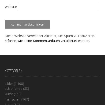
Website
Diese Website verwendet Akismet, um Spam zu reduzieren.
Erfahre, wie deine Kommentardaten verarbeitet werden.
KATEGORIEN
bilder
(1.108)
astronomie
(33)
kunst
(150)
menschen
(167)
natur
(102)