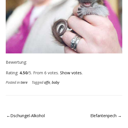
Bewertung:
Rate this item:
Submit Rating
Rating:
4.50
/5. From 6 votes.
Show votes.
Posted in
tiere
Tagged
affe
,
baby
Beitragsnavigation
Dschungel-Alkohol
Elefantenpech