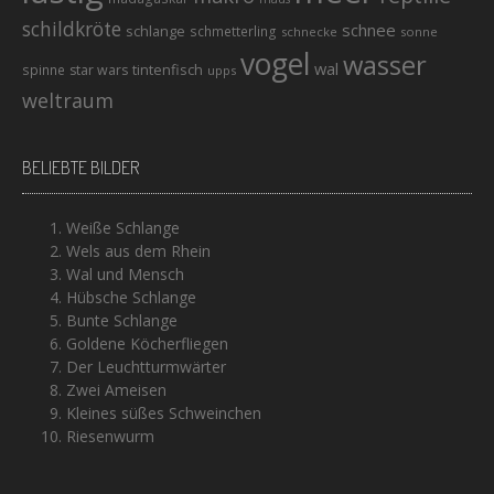
schildkröte
schnee
schlange
schmetterling
schnecke
sonne
vogel
wasser
wal
tintenfisch
spinne
star wars
upps
weltraum
BELIEBTE BILDER
Weiße Schlange
Wels aus dem Rhein
Wal und Mensch
Hübsche Schlange
Bunte Schlange
Goldene Köcherfliegen
Der Leuchtturmwärter
Zwei Ameisen
Kleines süßes Schweinchen
Riesenwurm