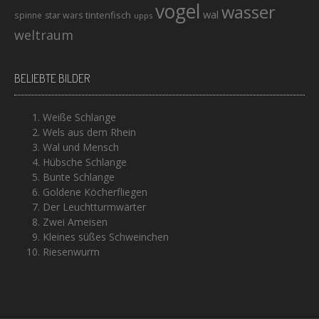
vogel
wasser
wal
tintenfisch
spinne
star wars
upps
weltraum
BELIEBTE BILDER
Weiße Schlange
Wels aus dem Rhein
Wal und Mensch
Hübsche Schlange
Bunte Schlange
Goldene Köcherfliegen
Der Leuchtturmwärter
Zwei Ameisen
Kleines süßes Schweinchen
Riesenwurm