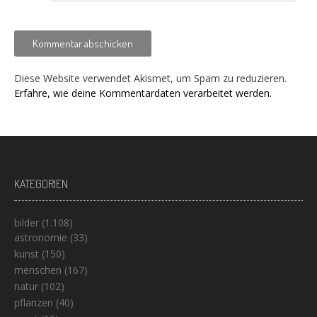
Diese Website verwendet Akismet, um Spam zu reduzieren.
Erfahre, wie deine Kommentardaten verarbeitet werden.
KATEGORIEN
bilder
(1.108)
astronomie
(33)
kunst
(150)
menschen
(167)
natur
(102)
pflanzen
(40)