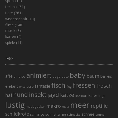
sport
(10)
technik
(61)
tiere
(761)
wissenschaft
(18)
filme
(148)
musik
(8)
karten
(4)
spiele
(11)
TAGS
baby
animiert
baum
affe
bär
eis
ameise
auto
auge
fisch
fressen
frosch
elefant
fantasie
eule
ente
flug
hund
insekt
jagd
katze
hai
käfer
lego
krokodil
lustig
meer
reptilie
makro
madagaskar
maus
schildkröte
schnee
schlange
schmetterling
schnecke
sonne