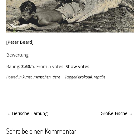
[
Peter Beard
]
Bewertung:
Rate this item:
Submit Rating
Rating:
3.60
/5. From 5 votes.
Show votes.
Posted in
kunst
,
menschen
,
tiere
Tagged
krokodil
,
reptilie
Beitragsnavigation
Tierische Tarnung
Große Fische
Schreibe einen Kommentar