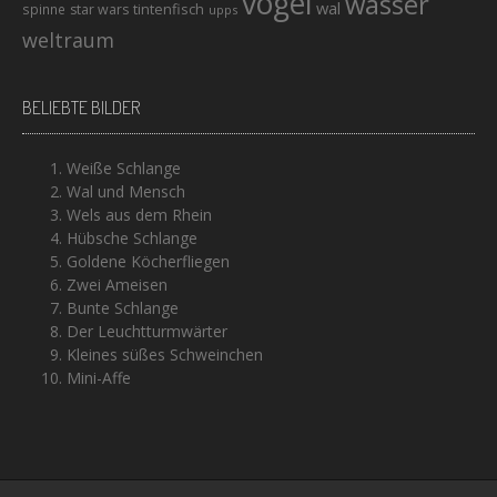
vogel
wasser
wal
tintenfisch
spinne
star wars
upps
weltraum
BELIEBTE BILDER
Weiße Schlange
Wal und Mensch
Wels aus dem Rhein
Hübsche Schlange
Goldene Köcherfliegen
Zwei Ameisen
Bunte Schlange
Der Leuchtturmwärter
Kleines süßes Schweinchen
Mini-Affe