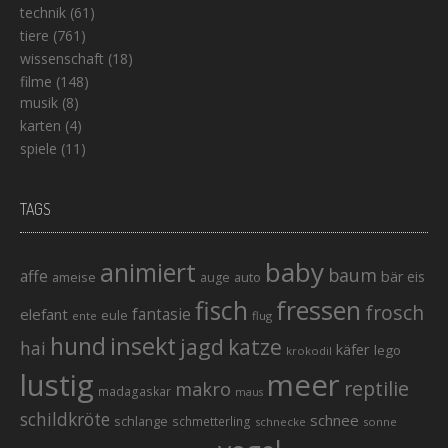
technik
(61)
tiere
(761)
wissenschaft
(18)
filme
(148)
musik
(8)
karten
(4)
spiele
(11)
TAGS
baby
animiert
baum
affe
bär
eis
ameise
auto
auge
fisch
fressen
frosch
elefant
fantasie
eule
ente
flug
hund
insekt
jagd
katze
hai
käfer
lego
krokodil
lustig
meer
reptilie
makro
madagaskar
maus
schildkröte
schnee
schlange
schmetterling
schnecke
sonne