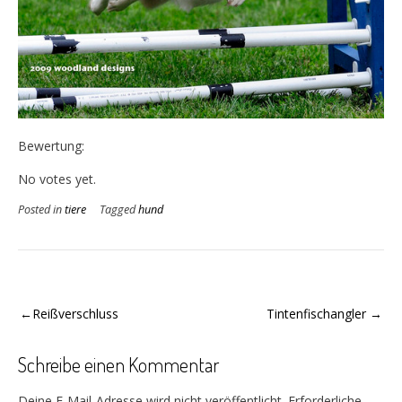
Bewertung:
Rate this item:
Submit Rating
No votes yet.
Posted in
tiere
Tagged
hund
Beitragsnavigation
Reißverschluss
Tintenfischangler
Schreibe einen Kommentar
Deine E-Mail-Adresse wird nicht veröffentlicht.
Erforderliche