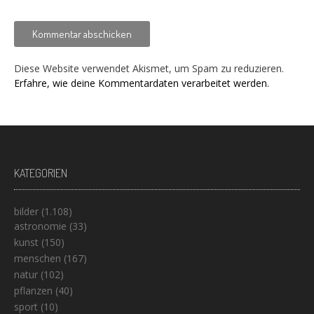
Diese Website verwendet Akismet, um Spam zu reduzieren.
Erfahre, wie deine Kommentardaten verarbeitet werden.
KATEGORIEN
bilder
(1.108)
astronomie
(33)
kunst
(150)
menschen
(167)
natur
(102)
pflanzen
(40)
sport
(10)