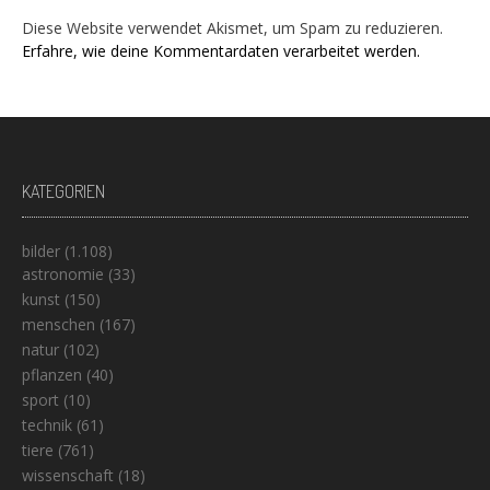
Diese Website verwendet Akismet, um Spam zu reduzieren.
Erfahre, wie deine Kommentardaten verarbeitet werden.
KATEGORIEN
bilder
(1.108)
astronomie
(33)
kunst
(150)
menschen
(167)
natur
(102)
pflanzen
(40)
sport
(10)
technik
(61)
tiere
(761)
wissenschaft
(18)