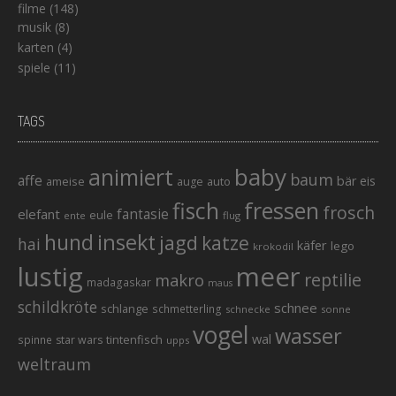
filme
(148)
musik
(8)
karten
(4)
spiele
(11)
TAGS
baby
animiert
baum
affe
bär
eis
ameise
auto
auge
fisch
fressen
frosch
elefant
fantasie
eule
ente
flug
hund
insekt
jagd
katze
hai
käfer
lego
krokodil
lustig
meer
reptilie
makro
madagaskar
maus
schildkröte
schnee
schlange
schmetterling
schnecke
sonne
vogel
wasser
wal
tintenfisch
spinne
star wars
upps
weltraum