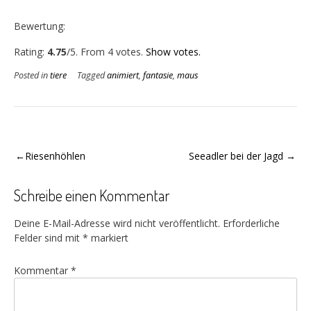
Bewertung:
Rate this item:
Submit Rating
Rating:
4.75
/5. From 4 votes.
Show votes.
Posted in
tiere
Tagged
animiert
,
fantasie
,
maus
Beitragsnavigation
Riesenhöhlen
Seeadler bei der Jagd
Schreibe einen Kommentar
Deine E-Mail-Adresse wird nicht veröffentlicht.
Erforderliche
Felder sind mit
*
markiert
Kommentar
*