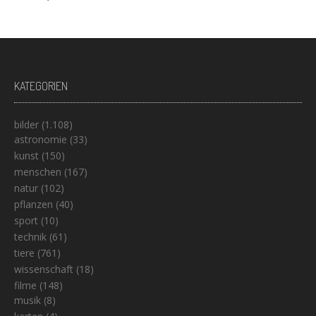
KATEGORIEN
bilder
(1.108)
astronomie
(33)
kunst
(150)
menschen
(167)
natur
(102)
pflanzen
(40)
sport
(10)
technik
(61)
tiere
(761)
wissenschaft
(18)
filme
(148)
musik
(8)