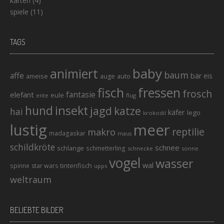
karten
(4)
spiele
(11)
TAGS
baby
animiert
baum
affe
bär
eis
ameise
auto
auge
fisch
fressen
frosch
elefant
fantasie
eule
ente
flug
hund
insekt
jagd
katze
hai
käfer
lego
krokodil
lustig
meer
reptilie
makro
madagaskar
maus
schildkröte
schnee
schlange
schmetterling
schnecke
sonne
vogel
wasser
wal
tintenfisch
spinne
star wars
upps
weltraum
BELIEBTE BILDER