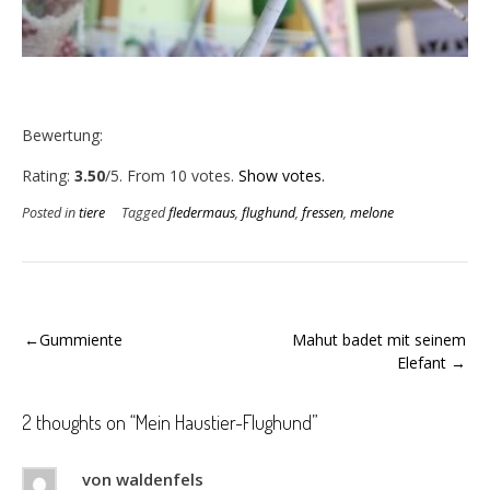
Bewertung:
Rate this item:
Submit Rating
Rating:
3.50
/5. From 10 votes.
Show votes.
Posted in
tiere
Tagged
fledermaus
,
flughund
,
fressen
,
melone
Beitragsnavigation
Gummiente
Mahut badet mit seinem
Elefant
2 thoughts on “
Mein Haustier-Flughund
”
von waldenfels