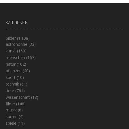
KATEGORIEN
bilder
(1.108)
astronomie
(33)
kunst
(150)
menschen
(167)
natur
(102)
pflanzen
(40)
sport
(10)
technik
(61)
tiere
(761)
wissenschaft
(18)
filme
(148)
musik
(8)
karten
(4)
spiele
(11)