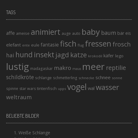
TAGS
baby
animiert
baum
affe
bär
eis
ameise
auto
auge
fisch
fressen
frosch
elefant
fantasie
eule
ente
flug
hund
insekt
jagd
katze
hai
käfer
lego
krokodil
lustig
meer
reptilie
makro
madagaskar
maus
schildkröte
schnee
schlange
schmetterling
schnecke
sonne
vogel
wasser
wal
tintenfisch
spinne
star wars
upps
weltraum
BELIEBTE BILDER
Weiße Schlange