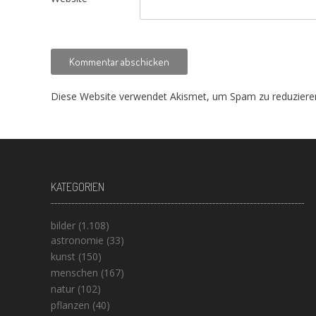
Diese Website verwendet Akismet, um Spam zu reduziere
KATEGORIEN
bilder
(1.108)
astronomie
(33)
kunst
(150)
menschen
(167)
natur
(102)
pflanzen
(40)