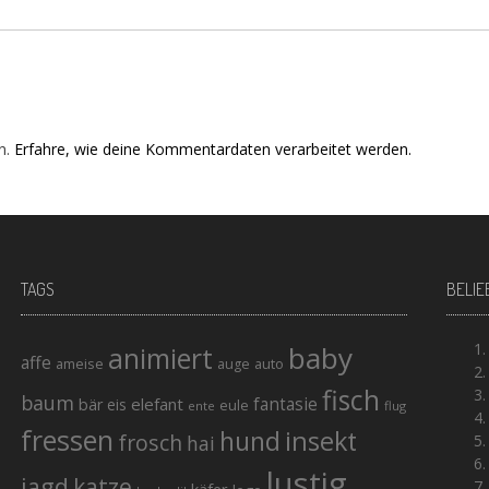
n.
Erfahre, wie deine Kommentardaten verarbeitet werden.
TAGS
BELIE
baby
animiert
affe
ameise
auto
auge
fisch
baum
elefant
fantasie
bär
eis
eule
ente
flug
fressen
hund
insekt
frosch
hai
lustig
jagd
katze
käfer