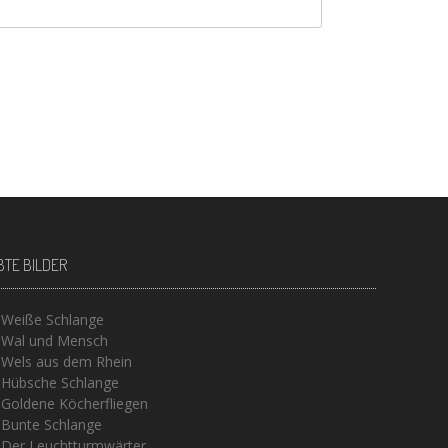
BTE BILDER
Weiße Schlange
Wal und Mensch
Wels aus dem Rhein
Hübsche Schlange
Goldene Köcherfliegen
Bunte Schlange
Der Leuchtturmwärter