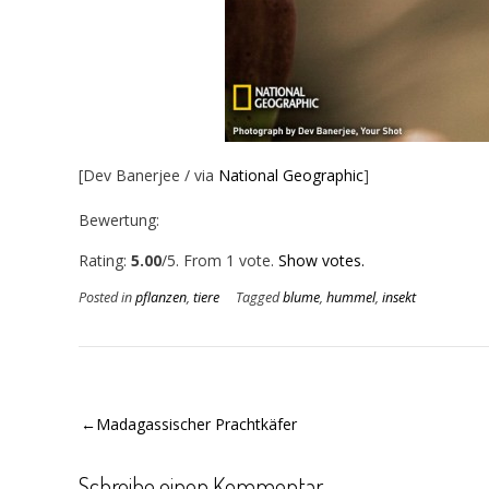
[Dev Banerjee / via
National Geographic
]
Bewertung:
Rate this item:
Submit Rating
Rating:
5.00
/5. From 1 vote.
Show votes.
Posted in
pflanzen
,
tiere
Tagged
blume
,
hummel
,
insekt
Beitragsnavigation
Madagassischer Prachtkäfer
Schreibe einen Kommentar