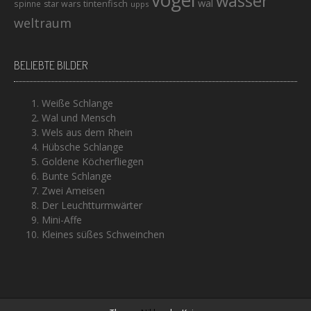
vogel
wasser
wal
tintenfisch
spinne
star wars
upps
weltraum
BELIEBTE BILDER
Weiße Schlange
Wal und Mensch
Wels aus dem Rhein
Hübsche Schlange
Goldene Köcherfliegen
Bunte Schlange
Zwei Ameisen
Der Leuchtturmwärter
Mini-Affe
Kleines süßes Schweinchen