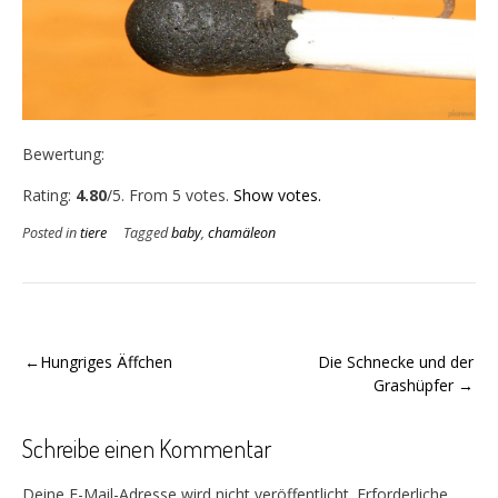
Bewertung:
Rate this item:
Submit Rating
Rating:
4.80
/5. From 5 votes.
Show votes.
Posted in
tiere
Tagged
baby
,
chamäleon
Beitragsnavigation
Hungriges Äffchen
Die Schnecke und der
Grashüpfer
Schreibe einen Kommentar
Deine E-Mail-Adresse wird nicht veröffentlicht.
Erforderliche