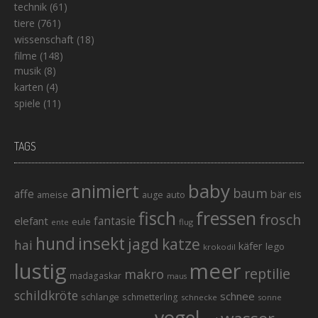
technik
(61)
tiere
(761)
wissenschaft
(18)
filme
(148)
musik
(8)
karten
(4)
spiele
(11)
TAGS
baby
animiert
baum
affe
bär
eis
ameise
auto
auge
fisch
fressen
frosch
elefant
fantasie
eule
ente
flug
hund
insekt
jagd
katze
hai
käfer
lego
krokodil
lustig
meer
reptilie
makro
madagaskar
maus
schildkröte
schnee
schlange
schmetterling
schnecke
sonne