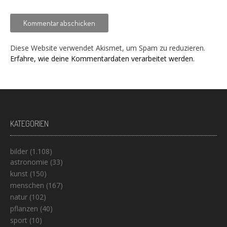
Diese Website verwendet Akismet, um Spam zu reduzieren.
Erfahre, wie deine Kommentardaten verarbeitet werden.
KATEGORIEN
bilder
(1.108)
astronomie
(33)
kunst
(150)
menschen
(167)
natur
(102)
pflanzen
(40)
sport
(10)