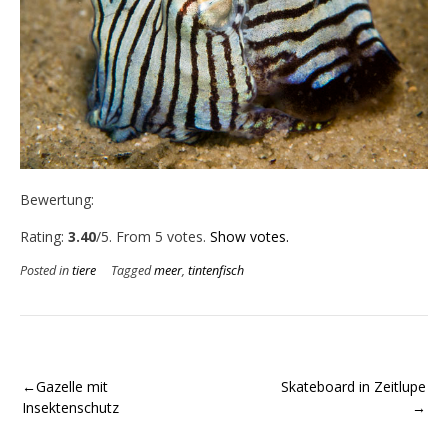
Bewertung:
Rate this item:
Submit Rating
Rating:
3.40
/5. From 5 votes.
Show votes.
Posted in
tiere
Tagged
meer
,
tintenfisch
Beitragsnavigation
Gazelle mit
Skateboard in Zeitlupe
Insektenschutz