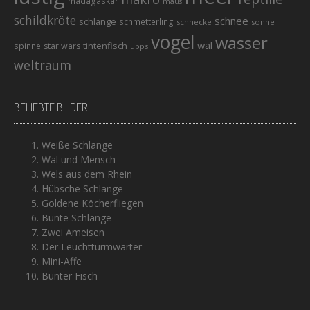
madagaskar
maus
schildkröte
schnee
schlange
schmetterling
schnecke
sonne
vogel
wasser
wal
tintenfisch
spinne
star wars
upps
weltraum
BELIEBTE BILDER
Weiße Schlange
Wal und Mensch
Wels aus dem Rhein
Hübsche Schlange
Goldene Köcherfliegen
Bunte Schlange
Zwei Ameisen
Der Leuchtturmwärter
Mini-Affe
Bunter Fisch