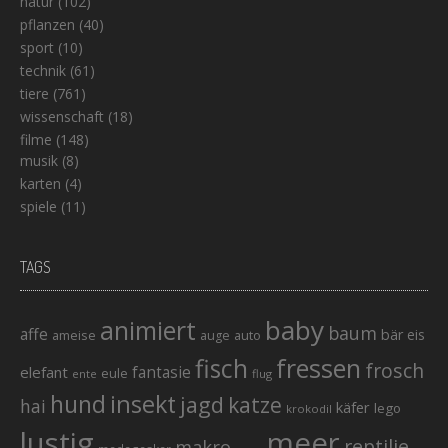
natur
(102)
pflanzen
(40)
sport
(10)
technik
(61)
tiere
(761)
wissenschaft
(18)
filme
(148)
musik
(8)
karten
(4)
spiele
(11)
TAGS
baby
animiert
baum
affe
bär
eis
ameise
auto
auge
fisch
fressen
frosch
elefant
fantasie
eule
ente
flug
hund
insekt
jagd
katze
hai
käfer
lego
krokodil
lustig
meer
reptilie
makro