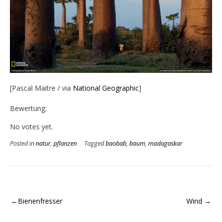
[Pascal Maitre / via
National Geographic
]
Bewertung:
Rate this item:
Submit Rating
No votes yet.
Posted in
natur
,
pflanzen
Tagged
baobab
,
baum
,
madagaskar
Beitragsnavigation
Bienenfresser
Wind