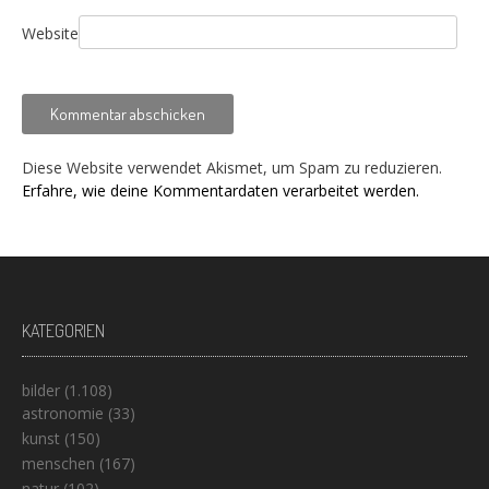
Website
Diese Website verwendet Akismet, um Spam zu reduzieren.
Erfahre, wie deine Kommentardaten verarbeitet werden.
KATEGORIEN
bilder
(1.108)
astronomie
(33)
kunst
(150)
menschen
(167)
natur
(102)