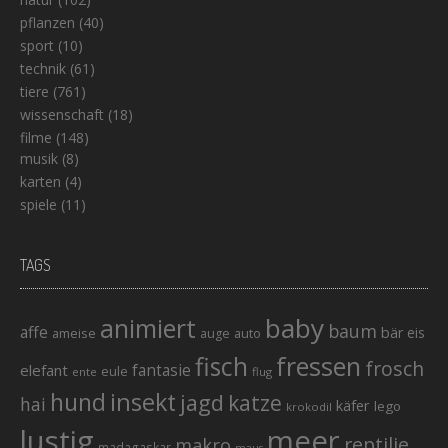
pflanzen
(40)
sport
(10)
technik
(61)
tiere
(761)
wissenschaft
(18)
filme
(148)
musik
(8)
karten
(4)
spiele
(11)
TAGS
baby
animiert
baum
affe
bär
eis
ameise
auto
auge
fisch
fressen
frosch
elefant
fantasie
eule
ente
flug
hund
insekt
jagd
katze
hai
käfer
lego
krokodil
lustig
meer
reptilie
makro
madagaskar
maus