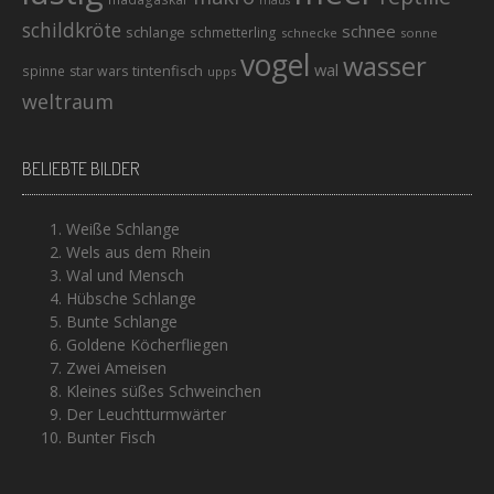
schildkröte
schnee
schlange
schmetterling
schnecke
sonne
vogel
wasser
wal
tintenfisch
spinne
star wars
upps
weltraum
BELIEBTE BILDER
Weiße Schlange
Wels aus dem Rhein
Wal und Mensch
Hübsche Schlange
Bunte Schlange
Goldene Köcherfliegen
Zwei Ameisen
Kleines süßes Schweinchen
Der Leuchtturmwärter
Bunter Fisch