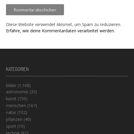
Diese Website verwendet Akismet, um Spam zu reduzieren.
Erfahre, wie deine Kommentardaten verarbeitet werden.
KATEGORIEN
bilder
(1.108)
astronomie
(33)
kunst
(150)
menschen
(167)
natur
(102)
pflanzen
(40)
sport
(10)
technik
(61)