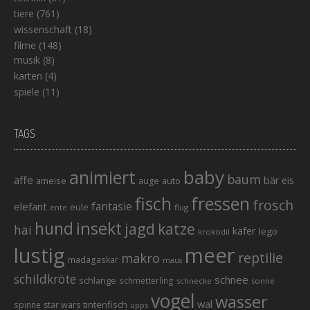
tiere
(761)
wissenschaft
(18)
filme
(148)
musik
(8)
karten
(4)
spiele
(11)
TAGS
baby
animiert
baum
affe
bär
eis
ameise
auto
auge
fisch
fressen
frosch
elefant
fantasie
eule
ente
flug
hund
insekt
jagd
katze
hai
käfer
lego
krokodil
lustig
meer
reptilie
makro
madagaskar
maus
schildkröte
schnee
schlange
schmetterling
schnecke
sonne
vogel
wasser
wal
tintenfisch
spinne
star wars
upps