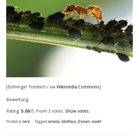
[Böhringer Friedrich / via
Wikimedia Commons
]
Bewertung:
Rate this item:
Submit Rating
Rating:
5.00
/5. From 3 votes.
Show votes.
Posted in
tiere
Tagged
ameise
,
blattlaus
,
fressen
,
insekt