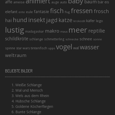
baby
animiert
baum
affe
bär
eis
ameise
auto
auge
fisch
fressen
frosch
elefant
fantasie
eule
ente
flug
hund
insekt
jagd
katze
hai
käfer
lego
krokodil
lustig
meer
reptilie
makro
madagaskar
maus
schildkröte
schnee
schlange
schmetterling
schnecke
sonne
vogel
wasser
wal
tintenfisch
spinne
star wars
upps
weltraum
BELIEBTE BILDER
Weiße Schlange
Wal und Mensch
Wels aus dem Rhein
Hübsche Schlange
Goldene Köcherfliegen
Bunte Schlange