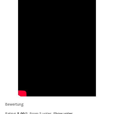
Bewertung:
Rate this item:
Submit Rating
Rating:
5.00
/5. From 5 votes.
Show votes.