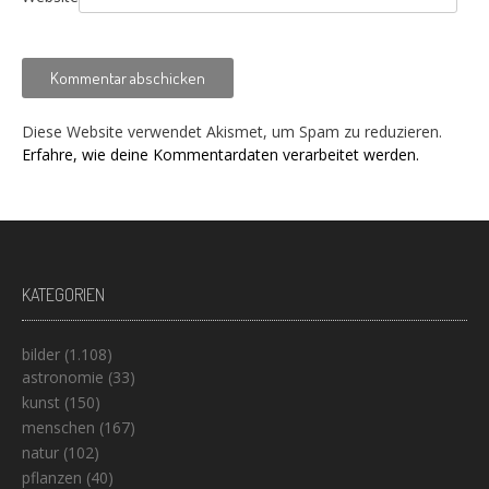
Diese Website verwendet Akismet, um Spam zu reduzieren.
Erfahre, wie deine Kommentardaten verarbeitet werden.
KATEGORIEN
bilder
(1.108)
astronomie
(33)
kunst
(150)
menschen
(167)
natur
(102)
pflanzen
(40)