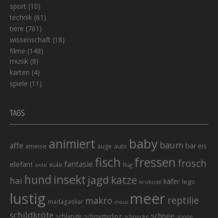
sport
(10)
technik
(61)
tiere
(761)
wissenschaft
(18)
filme
(148)
musik
(8)
karten
(4)
spiele
(11)
TAGS
baby
animiert
baum
affe
bär
eis
ameise
auto
auge
fisch
fressen
frosch
elefant
fantasie
eule
ente
flug
hund
insekt
jagd
katze
hai
käfer
lego
krokodil
lustig
meer
reptilie
makro
madagaskar
maus
schildkröte
schnee
schlange
schmetterling
schnecke
sonne