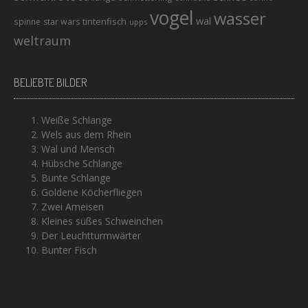
vogel
wasser
wal
tintenfisch
spinne
star wars
upps
weltraum
BELIEBTE BILDER
Weiße Schlange
Wels aus dem Rhein
Wal und Mensch
Hübsche Schlange
Bunte Schlange
Goldene Köcherfliegen
Zwei Ameisen
Kleines süßes Schweinchen
Der Leuchtturmwärter
Bunter Fisch