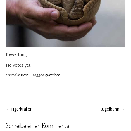
Bewertung:
Rate this item:
Submit Rating
No votes yet.
Posted in
tiere
Tagged
gürteltier
Beitragsnavigation
Tigerkrallen
Kugelbahn
Schreibe einen Kommentar