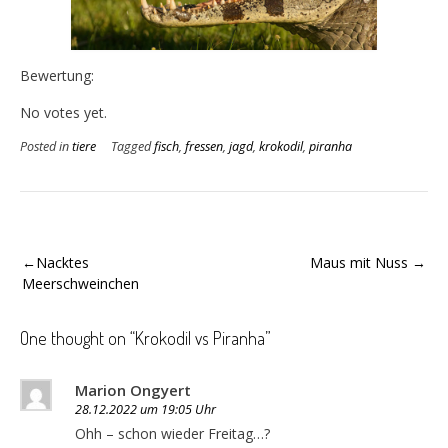
Bewertung:
Rate this item:
Submit Rating
No votes yet.
Posted in
tiere
Tagged
fisch
,
fressen
,
jagd
,
krokodil
,
piranha
Beitragsnavigation
Nacktes
Maus mit Nuss
Meerschweinchen
One thought on “
Krokodil vs Piranha
”
Marion Ongyert
28.12.2022 um 19:05 Uhr
Ohh – schon wieder Freitag…?