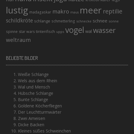
lustig
meer
reptilie
makro
madagaskar
maus
schildkröte
schnee
schlange
schmetterling
schnecke
sonne
vogel
wasser
wal
tintenfisch
spinne
star wars
upps
weltraum
BELIEBTE BILDER
Weiße Schlange
Wels aus dem Rhein
Wal und Mensch
Hübsche Schlange
Bunte Schlange
Goldene Köcherfliegen
Der Leuchtturmwärter
Zwei Ameisen
Dicke Backen
Kleines süßes Schweinchen