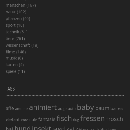
menschen
(167)
natur
(102)
pflanzen
(40)
sport
(10)
technik
(61)
tiere
(761)
wissenschaft
(18)
filme
(148)
musik
(8)
karten
(4)
spiele
(11)
TAGS
baby
animiert
baum
affe
bär
eis
ameise
auto
auge
fisch
fressen
frosch
elefant
fantasie
eule
ente
flug
hund
insekt
jagd
katze
hai
käfer
lego
krokodil