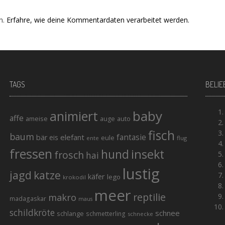
n.
Erfahre, wie deine Kommentardaten verarbeitet werden.
TAGS
BELIE
baby
animiert
affe
ameise
auto
auge
fisch
baum
elefant
fantasie
bär
eis
eule
ente
flug
fressen
hund
insekt
frosch
hai
lustig
jagd
katze
käfer
lego
krokodil
meer
reptilie
makro
madagaskar
maus
schildkröte
schnee
schlange
schmetterling
schnecke