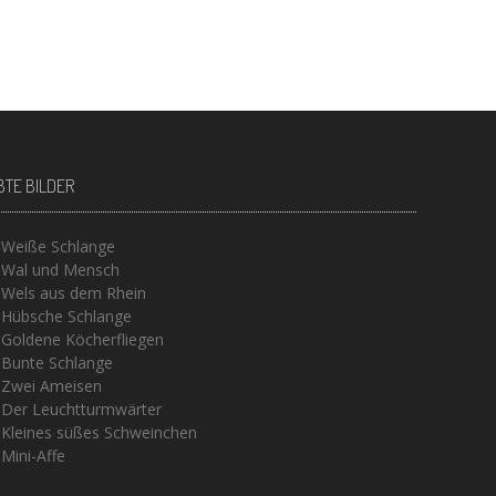
BTE BILDER
Weiße Schlange
Wal und Mensch
Wels aus dem Rhein
Hübsche Schlange
Goldene Köcherfliegen
Bunte Schlange
Zwei Ameisen
Der Leuchtturmwärter
Kleines süßes Schweinchen
Mini-Affe