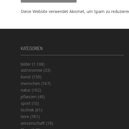
Diese Website verwendet Akismet, um Spam zu reduziere
KATEGORIEN
bilder
(1.108)
astronomie
(33)
kunst
(150)
menschen
(167)
natur
(102)
pflanzen
(40)
sport
(10)
technik
(61)
tiere
(761)
wissenschaft
(18)