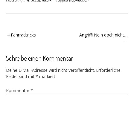
Posted in
filme
,
kunst
,
musik
Tagged
stop-motion
Beitragsnavigation
Fahrradtricks
Angriff! Nein doch nicht…
Schreibe einen Kommentar
Deine E-Mail-Adresse wird nicht veröffentlicht.
Erforderliche
Felder sind mit
*
markiert
Kommentar
*