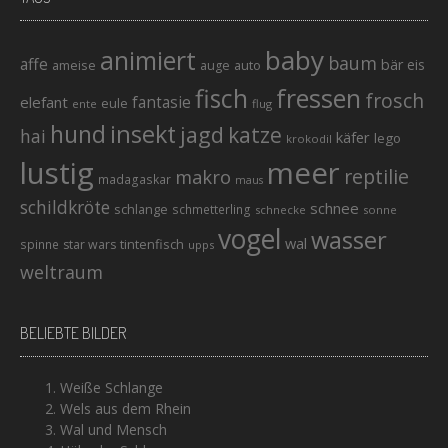
baby
animiert
baum
affe
bär
eis
ameise
auto
auge
fisch
fressen
frosch
elefant
fantasie
eule
ente
flug
hund
insekt
jagd
katze
hai
käfer
lego
krokodil
lustig
meer
reptilie
makro
madagaskar
maus
schildkröte
schnee
schlange
schmetterling
schnecke
sonne
vogel
wasser
wal
tintenfisch
spinne
star wars
upps
weltraum
BELIEBTE BILDER
Weiße Schlange
Wels aus dem Rhein
Wal und Mensch