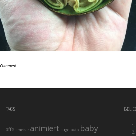
 Comment
TAGS
BELIE
baby
animiert
affe
ameise
auto
auge