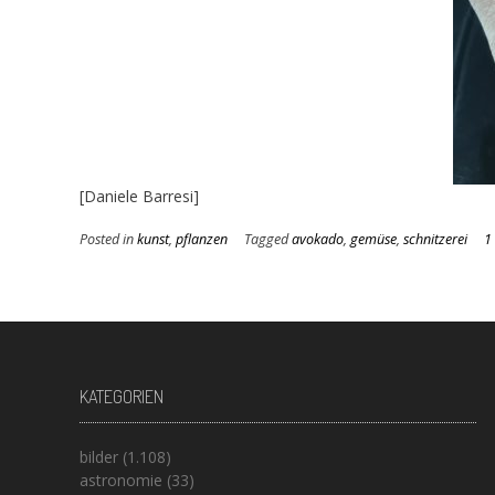
[Daniele Barresi]
Posted in
kunst
,
pflanzen
Tagged
avokado
,
gemüse
,
schnitzerei
1
KATEGORIEN
bilder
(1.108)
astronomie
(33)