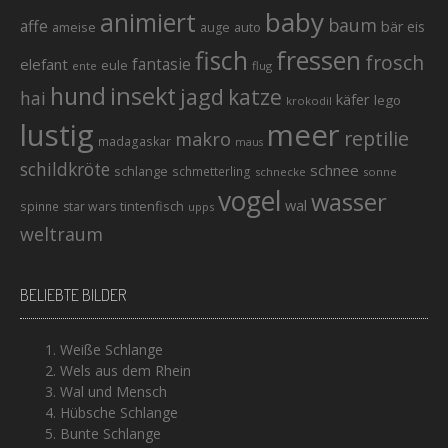
baby
animiert
baum
affe
bär
eis
ameise
auto
auge
fisch
fressen
frosch
elefant
fantasie
eule
ente
flug
hund
insekt
jagd
katze
hai
käfer
lego
krokodil
lustig
meer
reptilie
makro
madagaskar
maus
schildkröte
schnee
schlange
schmetterling
schnecke
sonne
vogel
wasser
wal
tintenfisch
spinne
star wars
upps
weltraum
BELIEBTE BILDER
Weiße Schlange
Wels aus dem Rhein
Wal und Mensch
Hübsche Schlange
Bunte Schlange