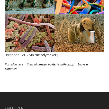
[Brandon Brill / via
melodymaker
]
Posted in
tiere
Tagged
ameise
,
bakterie
,
mikroskop
Leave a
comment
KATEGORIEN