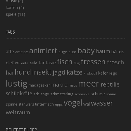
musik
(8)
karten
(4)
spiele
(11)
TAGS
baby
animiert
baum
affe
bär
eis
ameise
auto
auge
fisch
fressen
frosch
elefant
fantasie
eule
ente
flug
hund
insekt
jagd
katze
hai
käfer
lego
krokodil
lustig
meer
reptilie
makro
madagaskar
maus
schildkröte
schnee
schlange
schmetterling
schnecke
sonne
vogel
wasser
wal
tintenfisch
spinne
star wars
upps
weltraum
BELIEBTE BILDER