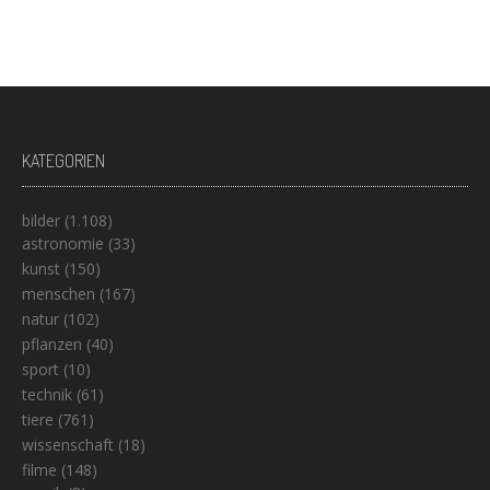
KATEGORIEN
bilder
(1.108)
astronomie
(33)
kunst
(150)
menschen
(167)
natur
(102)
pflanzen
(40)
sport
(10)
technik
(61)
tiere
(761)
wissenschaft
(18)
filme
(148)