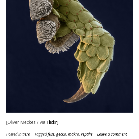
[Oliver Meckes / via
Flickr
]
Posted in
tiere
Tagged
fuss
,
gecko
,
makro
,
reptilie
Leave a comment