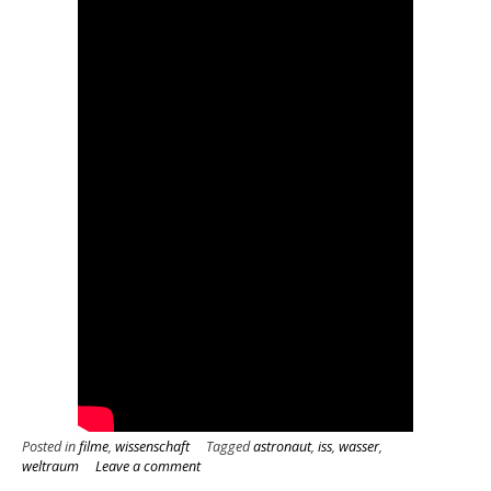
Posted in
filme
,
wissenschaft
Tagged
astronaut
,
iss
,
wasser
,
weltraum
Leave a comment