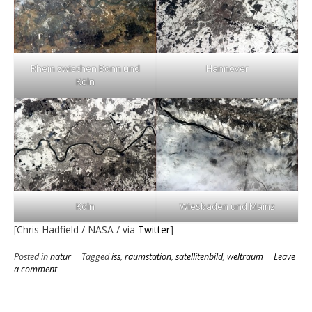
Rhein zwischen Bonn und
Hannover
Köln
Köln
Wiesbaden und Mainz
[Chris Hadfield / NASA / via
Twitter
]
Posted in
natur
Tagged
iss
,
raumstation
,
satellitenbild
,
weltraum
Leave
a comment