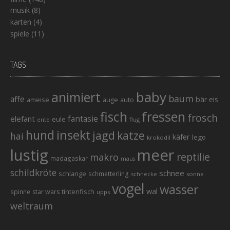
musik
(8)
karten
(4)
spiele
(11)
TAGS
baby
animiert
baum
affe
bär
eis
ameise
auto
auge
fisch
fressen
frosch
elefant
fantasie
eule
ente
flug
hund
insekt
jagd
katze
hai
käfer
lego
krokodil
lustig
meer
reptilie
makro
madagaskar
maus
schildkröte
schnee
schlange
schmetterling
schnecke
sonne
vogel
wasser
wal
tintenfisch
spinne
star wars
upps
weltraum