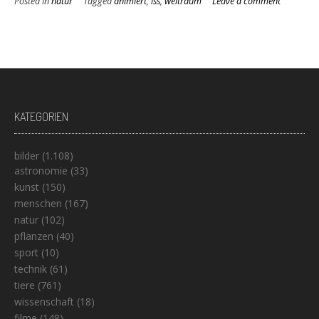
Posted in
natur
Tagged
animiert
,
iss
,
weltraum
Leave a comment
KATEGORIEN
bilder
(1.108)
astronomie
(33)
kunst
(150)
menschen
(167)
natur
(102)
pflanzen
(40)
sport
(10)
technik
(61)
tiere
(761)
wissenschaft
(18)
filme
(148)