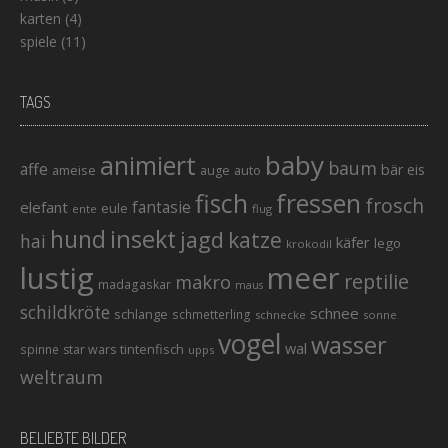
karten
(4)
spiele
(11)
TAGS
baby
animiert
baum
affe
bär
eis
ameise
auto
auge
fisch
fressen
frosch
elefant
fantasie
eule
ente
flug
hund
insekt
jagd
katze
hai
käfer
lego
krokodil
lustig
meer
reptilie
makro
madagaskar
maus
schildkröte
schnee
schlange
schmetterling
schnecke
sonne
vogel
wasser
wal
tintenfisch
spinne
star wars
upps
weltraum
BELIEBTE BILDER