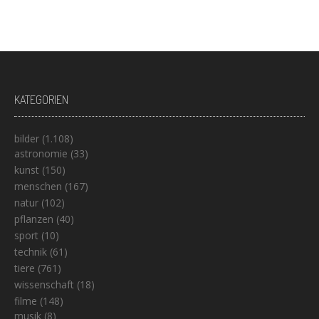
KATEGORIEN
bilder
(1.108)
astronomie
(33)
kunst
(150)
menschen
(167)
natur
(102)
pflanzen
(40)
sport
(10)
technik
(61)
tiere
(761)
wissenschaft
(18)
filme
(148)
musik
(8)