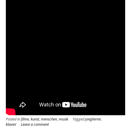
Posted in
filme
,
kunst
,
menschen
,
musik
Tagged
jonglieren
,
klavier
Leave a comment