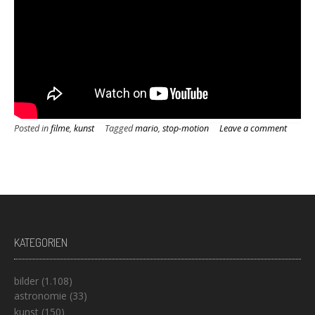
Posted in
filme
,
kunst
Tagged
mario
,
stop-motion
Leave a comment
KATEGORIEN
bilder
(1.108)
astronomie
(33)
kunst
(150)