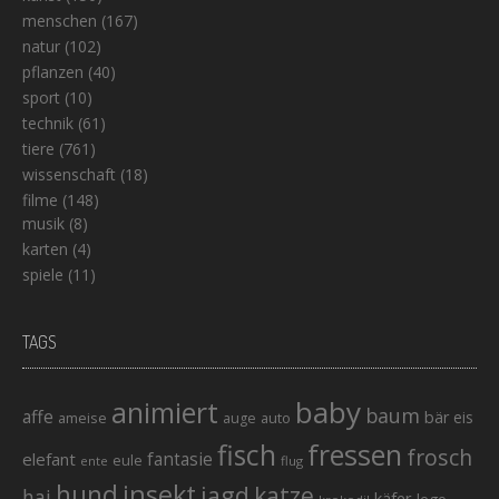
menschen
(167)
natur
(102)
pflanzen
(40)
sport
(10)
technik
(61)
tiere
(761)
wissenschaft
(18)
filme
(148)
musik
(8)
karten
(4)
spiele
(11)
TAGS
baby
animiert
baum
affe
bär
eis
ameise
auto
auge
fisch
fressen
frosch
elefant
fantasie
eule
ente
flug
hund
insekt
jagd
katze
hai
käfer
lego