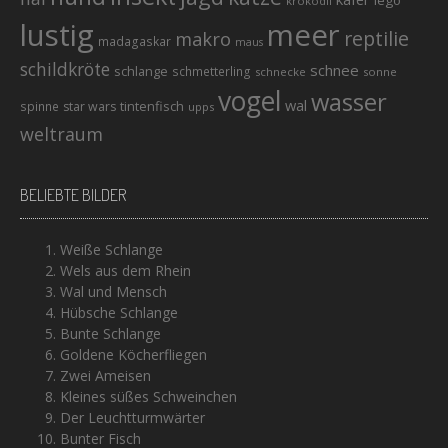
krokodil
lustig
meer
reptilie
makro
madagaskar
maus
schildkröte
schnee
schlange
schmetterling
schnecke
sonne
vogel
wasser
wal
tintenfisch
spinne
star wars
upps
weltraum
BELIEBTE BILDER
Weiße Schlange
Wels aus dem Rhein
Wal und Mensch
Hübsche Schlange
Bunte Schlange
Goldene Köcherfliegen
Zwei Ameisen
Kleines süßes Schweinchen
Der Leuchtturmwärter
Bunter Fisch