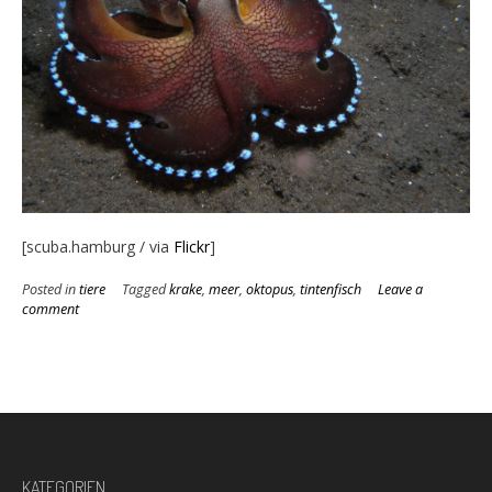
[scuba.hamburg / via
Flickr
]
Posted in
tiere
Tagged
krake
,
meer
,
oktopus
,
tintenfisch
Leave a
comment
KATEGORIEN