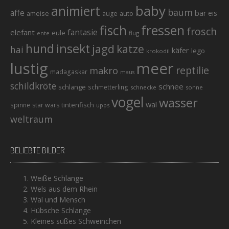
baby
animiert
baum
affe
bär
eis
ameise
auto
auge
fisch
fressen
frosch
elefant
fantasie
eule
ente
flug
hund
insekt
jagd
katze
hai
käfer
lego
krokodil
lustig
meer
reptilie
makro
madagaskar
maus
schildkröte
schnee
schlange
schmetterling
schnecke
sonne
vogel
wasser
wal
tintenfisch
spinne
star wars
upps
weltraum
BELIEBTE BILDER
Weiße Schlange
Wels aus dem Rhein
Wal und Mensch
Hübsche Schlange
Kleines süßes Schweinchen