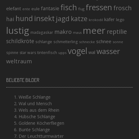
fisch
fressen
frosch
elefant
fantasie
eule
ente
flug
hund
insekt
jagd
katze
hai
käfer
lego
krokodil
lustig
meer
reptilie
makro
madagaskar
maus
schildkröte
schnee
schlange
schmetterling
schnecke
sonne
vogel
wasser
wal
tintenfisch
spinne
star wars
upps
weltraum
BELIEBTE BILDER
Weiße Schlange
Wal und Mensch
Wels aus dem Rhein
Hübsche Schlange
Goldene Köcherfliegen
Bunte Schlange
Der Leuchtturmwärter