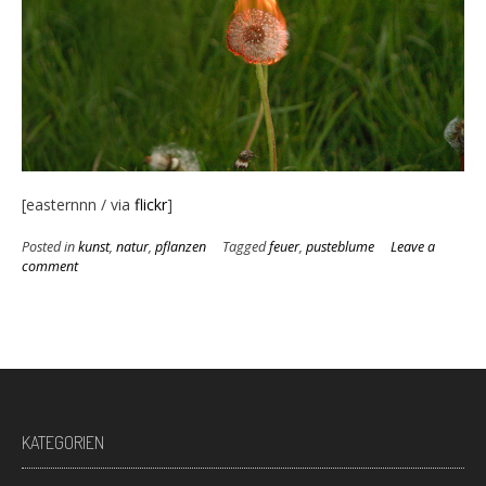
[easternnn / via
flickr
]
Posted in
kunst
,
natur
,
pflanzen
Tagged
feuer
,
pusteblume
Leave a
comment
KATEGORIEN