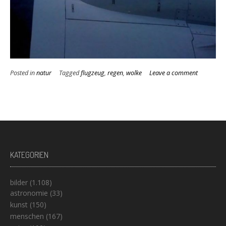
Posted in
natur
Tagged
flugzeug
,
regen
,
wolke
Leave a comment
KATEGORIEN
bilder
(1.108)
astronomie
(33)
kunst
(150)
menschen
(167)