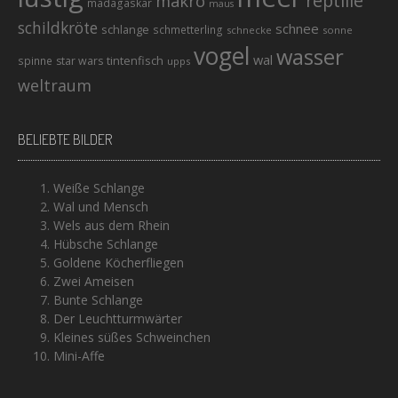
reptilie
makro
madagaskar
maus
schildkröte
schnee
schlange
schmetterling
schnecke
sonne
vogel
wasser
wal
tintenfisch
spinne
star wars
upps
weltraum
BELIEBTE BILDER
Weiße Schlange
Wal und Mensch
Wels aus dem Rhein
Hübsche Schlange
Goldene Köcherfliegen
Zwei Ameisen
Bunte Schlange
Der Leuchtturmwärter
Kleines süßes Schweinchen
Mini-Affe