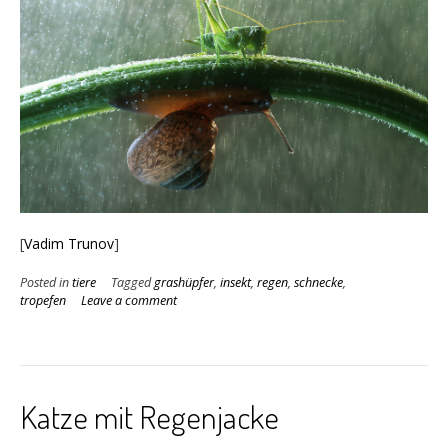
[
Vadim Trunov
]
Posted in
tiere
Tagged
grashüpfer
,
insekt
,
regen
,
schnecke
,
tropefen
Leave a comment
Katze mit Regenjacke