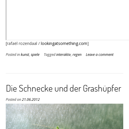
[rafaël rozendaal /
lookingatsomething.com
]
Posted in
kunst
,
spiele
Tagged
interaktiv
,
regen
Leave a comment
Die Schnecke und der Grashüpfer
Posted on
21.06.2012