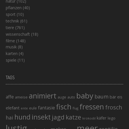
natur
(102)
pflanzen
(40)
sport
(10)
technik
(61)
tiere
(761)
wissenschaft
(18)
filme
(148)
musik
(8)
karten
(4)
spiele
(11)
TAGS
baby
animiert
baum
affe
bär
eis
ameise
auto
auge
fisch
fressen
frosch
elefant
fantasie
eule
ente
flug
hund
insekt
jagd
katze
hai
käfer
lego
krokodil
lustig
meer