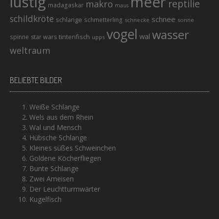
lustig
meer
reptilie
makro
madagaskar
maus
schildkröte
schnee
schlange
schmetterling
schnecke
sonne
vogel
wasser
wal
tintenfisch
spinne
star wars
upps
weltraum
BELIEBTE BILDER
Weiße Schlange
Wels aus dem Rhein
Wal und Mensch
Hübsche Schlange
Kleines süßes Schweinchen
Goldene Köcherfliegen
Bunte Schlange
Zwei Ameisen
Der Leuchtturmwärter
Kugelfisch