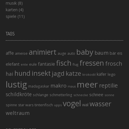
musik
(8)
karten
(4)
spiele
(11)
TAGS
baby
animiert
baum
affe
bär
eis
ameise
auto
auge
fisch
fressen
frosch
elefant
fantasie
eule
ente
flug
hund
insekt
jagd
katze
hai
käfer
lego
krokodil
lustig
meer
reptilie
makro
madagaskar
maus
schildkröte
schnee
schlange
schmetterling
schnecke
sonne
vogel
wasser
wal
tintenfisch
spinne
star wars
upps
weltraum