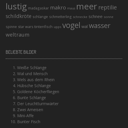
lustig
meer
reptilie
makro
madagaskar
maus
schildkröte
schnee
schlange
schmetterling
schnecke
sonne
vogel
wasser
wal
tintenfisch
spinne
star wars
upps
weltraum
BELIEBTE BILDER
Weiße Schlange
Wal und Mensch
Wels aus dem Rhein
Hübsche Schlange
Goldene Köcherfliegen
Bunte Schlange
Der Leuchtturmwärter
Zwei Ameisen
Mini-Affe
Bunter Fisch