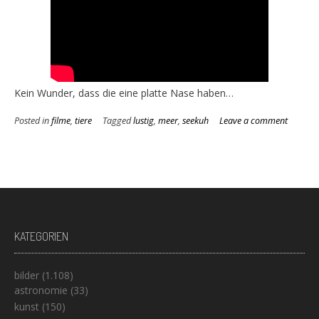
Kein Wunder, dass die eine platte Nase haben…
Posted in
filme
,
tiere
Tagged
lustig
,
meer
,
seekuh
Leave a comment
KATEGORIEN
bilder
(1.108)
astronomie
(33)
kunst
(150)